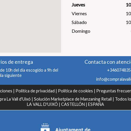
Jueves
10
Viernes
10
Sábado
10
Domingo
ios de entrega
Contacta con atenció
de 10h del día escogido a 9h del
+346074835
día siguiente
info@compralavall
iciones
|
Política de privacidad
|
Política de cookies
|
Preguntas frecue
a La Vall d'Uixó | Solución Marketplace de Manzaning Retail | Todos l
LA VALL D'UIXÓ | CASTELLÓN | ESPAÑA