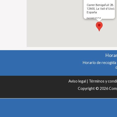
Carrer Benigafull 28.
12600, La Vall d'Uixó.
España
964691924 -
653040002
Abrir en Gloogle
Maps
Horar
Horario de recogida 
Aviso legal
|
Términos y cond
Copyright © 2026 Compr