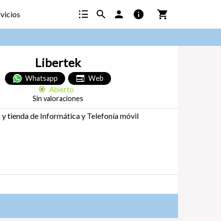
format_list_bulleted
search
person
info
shopping_cart
vicios
Libertek
web
Whatsapp
Web
Abierto
Sin valoraciones
 y tienda de Informática y Telefonía móvil