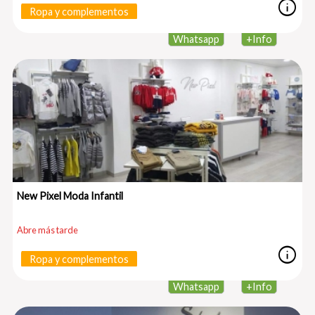
info
Ropa y complementos
Whatsapp
+
Info
New Pixel Moda Infantil
Abre más tarde
info
Ropa y complementos
Whatsapp
+
Info