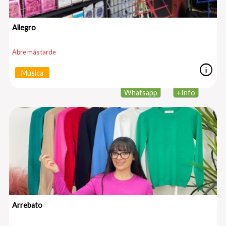
Allegro
Abre más tarde
info
Música
Whatsapp
+
Info
Arrebato