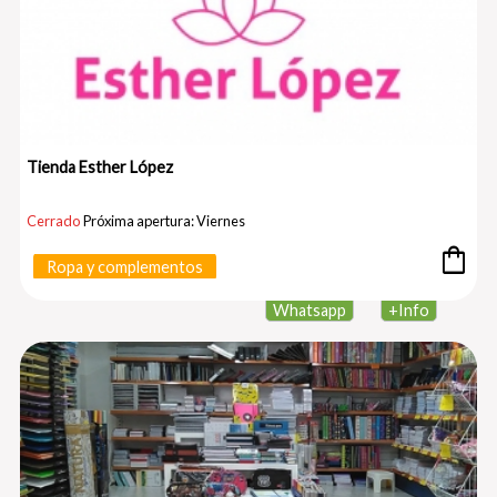
Tienda Esther López
Cerrado
Próxima apertura: Viernes
shopping_bag
Ropa y complementos
Whatsapp
+
Info