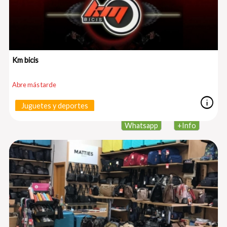
Km bicis
Abre más tarde
info
Juguetes y deportes
Whatsapp
+
Info