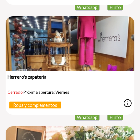
Whatsapp
+
Info
Herrero's zapatería
Cerrado
Próxima apertura: Viernes
info
Ropa y complementos
Whatsapp
+
Info