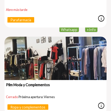
Abre más tarde
info
Parafarmacia
Whatsapp
+
Info
Pilm Moda y Complementos
Cerrado
Próxima apertura: Viernes
info
Ropa y complementos