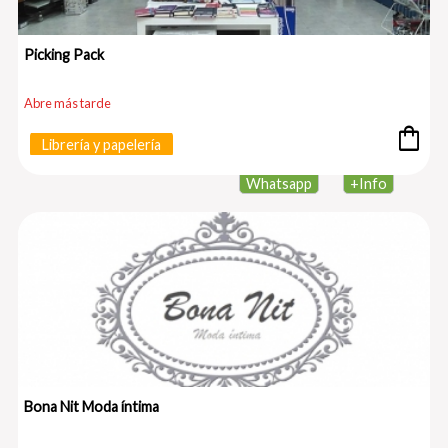
Picking Pack
Abre más tarde
shopping_bag
Librería y papelería
Whatsapp
+
Info
Bona Nit Moda íntima