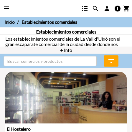
menu
format_list_bulleted
search
person
info
shopping_cart
Inicio
Establecimientos comerciales
Establecimientos comerciales
Los establecimientos comerciales de La Vall d'Uixó son el
gran escaparate comercial de la ciudad desde donde nos
hacen llegar su propuesta de comercio de calidad y
+ Info
proximidad, plenos de diversidad y a la vez singulares, donde
podréis encontrar todos los productos y servicios que
filter_list
buscáis. ¡Ahora más cerca que nunca!
El Hostelero