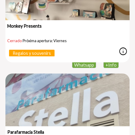
Monkey Presents
Cerrado
Próxima apertura: Viernes
info
Regalos y souvenirs
Whatsapp
+
Info
Parafarmacia Stella