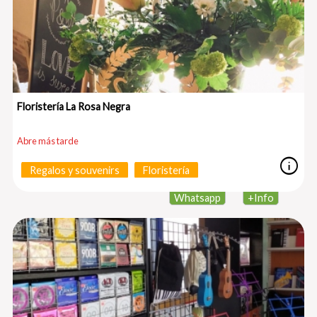
Floristería La Rosa Negra
Abre más tarde
info
Regalos y souvenirs
Floristería
Whatsapp
+
Info